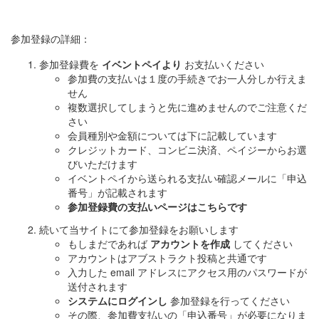
参加登録の詳細：
参加登録費を
イベントペイより
お支払いください
参加費の支払いは１度の手続きでお一人分しか行えま
せん
複数選択してしまうと先に進めませんのでご注意くだ
さい
会員種別や金額については下に記載しています
クレジットカード、コンビニ決済、ペイジーからお選
びいただけます
イベントペイから送られる支払い確認メールに「申込
番号」が記載されます
参加登録費の支払いページはこちらです
続いて当サイトにて参加登録をお願いします
もしまだであれば
アカウントを作成
してください
アカウントはアブストラクト投稿と共通です
入力した email アドレスにアクセス用のパスワードが
送付されます
システムにログインし
参加登録を行ってください
その際、参加費支払いの「申込番号」が必要になりま