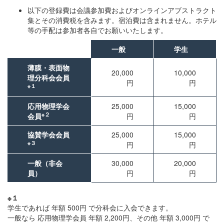
以下の登録費は会議参加費およびオンラインアブストラクト
集とその消費税を含みます。宿泊費は含まれません。ホテル
等の手配は参加者各自でお願いいたします。
一般
学生
薄膜・表面物
20,000
10,000
理分科会会員
円
円
※１
応用物理学会
25,000
15,000
※２
会員
円
円
協賛学会会員
25,000
15,000
※３
円
円
一般（非会
30,000
20,000
員）
円
円
※１
学生であれば 年額 500円 で分科会に入会できます。
一般なら 応用物理学会員 年額 2,200円、その他 年額 3,000円 で